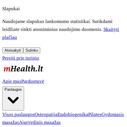
Slapukai
Naudojame slapukus lankomumo statistikai. Sutikdami
leidžiate rinkti anoniminius naudojimo duomenis.
Skaityti
plačiau
Atsisakyti
Sutinku
Pereiti prie turinio
Apie mus
Parduotuvė
Paslaugos
Visos paslaugos
Osteopatija
Endobiogenika
Pilates
Gydomasis
masažas
Ajurvedinis masažas