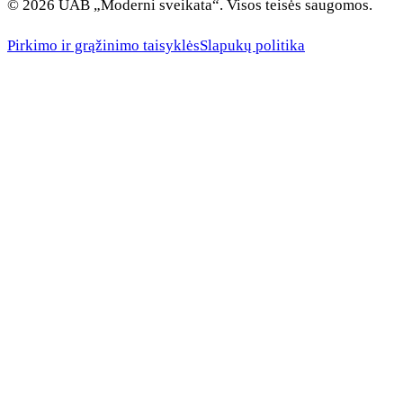
© 2026 UAB „Moderni sveikata“. Visos teisės saugomos.
Pirkimo ir grąžinimo taisyklės
Slapukų politika