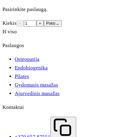
Pasirinkite paslaugą.
Kiekis
−
+
Pirkti
→
Iš viso
Paslaugos
Osteopatija
Endobiogenika
Pilates
Gydomasis masažas
Ajurvedinis masažas
Kontaktai
+370 657 87551