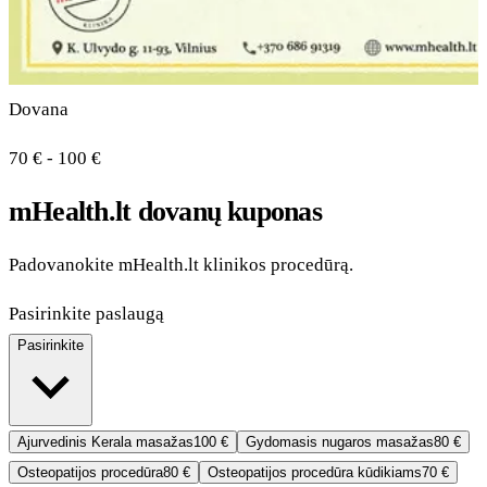
Dovana
70 € - 100 €
mHealth.lt dovanų kuponas
Padovanokite mHealth.lt klinikos procedūrą.
Pasirinkite paslaugą
Pasirinkite
Ajurvedinis Kerala masažas
100 €
Gydomasis nugaros masažas
80 €
Osteopatijos procedūra
80 €
Osteopatijos procedūra kūdikiams
70 €