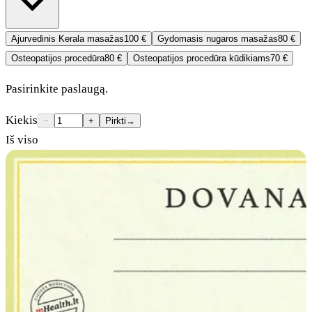
Ajurvedinis Kerala masažas
100 €
Gydomasis nugaros masažas
80 €
Osteopatijos procedūra
80 €
Osteopatijos procedūra kūdikiams
70 €
Pasirinkite paslaugą.
Kiekis
−
+
Pirkti
→
Iš viso