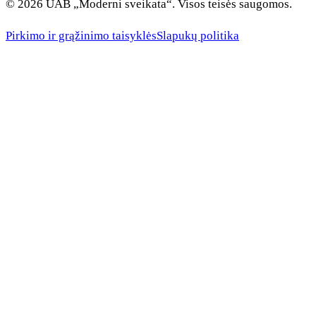
© 2026 UAB „Moderni sveikata“. Visos teisės saugomos.
Pirkimo ir grąžinimo taisyklės
Slapukų politika