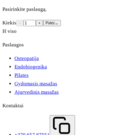
Pasirinkite paslaugą.
Kiekis
−
+
Pirkti
→
Iš viso
Paslaugos
Osteopatija
Endobiogenika
Pilates
Gydomasis masažas
Ajurvedinis masažas
Kontaktai
+370 657 87551