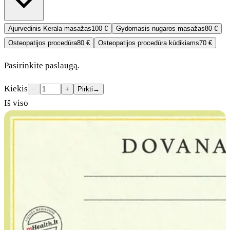
Ajurvedinis Kerala masažas
100 €
Gydomasis nugaros masažas
80 €
Osteopatijos procedūra
80 €
Osteopatijos procedūra kūdikiams
70 €
Pasirinkite paslaugą.
Kiekis
−
+
Pirkti
→
Iš viso