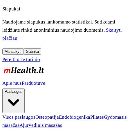
Slapukai
Naudojame slapukus lankomumo statistikai. Sutikdami
leidžiate rinkti anoniminius naudojimo duomenis.
Skaityti
plačiau
Atsisakyti
Sutinku
Pereiti prie turinio
Apie mus
Parduotuvė
Paslaugos
Visos paslaugos
Osteopatija
Endobiogenika
Pilates
Gydomasis
masažas
Ajurvedinis masažas