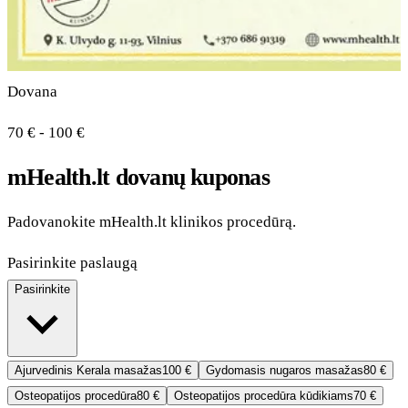
Dovana
70 € - 100 €
mHealth.lt dovanų kuponas
Padovanokite mHealth.lt klinikos procedūrą.
Pasirinkite paslaugą
Pasirinkite
Ajurvedinis Kerala masažas
100 €
Gydomasis nugaros masažas
80 €
Osteopatijos procedūra
80 €
Osteopatijos procedūra kūdikiams
70 €